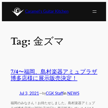
Skip
to
Caramel’s Guitar Kitchen
content
Tag:
金ズマ
7/4〜福岡、島村楽器アミュプラザ
博多店様に展示販売決定！
Jul 3, 2021
—
CGK Staff
in
NEWS
by
福岡のみなさん！お待たせしました。島村楽器アミュプ