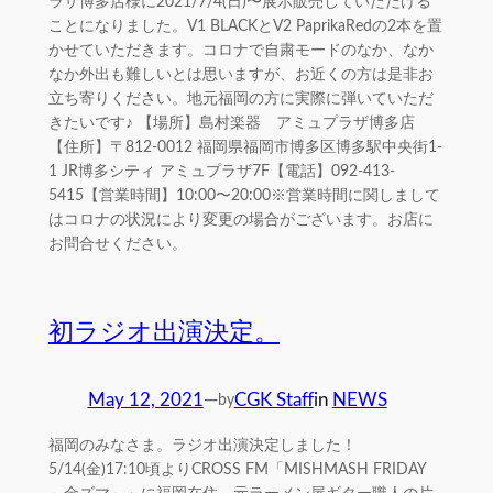
ラザ博多店様に2021/7/4(日)〜展示販売していただける
ことになりました。V1 BLACKとV2 PaprikaRedの2本を置
かせていただきます。コロナで自粛モードのなか、なか
なか外出も難しいとは思いますが、お近くの方は是非お
立ち寄りください。地元福岡の方に実際に弾いていただ
きたいです♪ 【場所】島村楽器 アミュプラザ博多店
【住所】〒812-0012 福岡県福岡市博多区博多駅中央街1-
1 JR博多シティ アミュプラザ7F【電話】092-413-
5415【営業時間】10:00〜20:00※営業時間に関しまして
はコロナの状況により変更の場合がございます。お店に
お問合せください。
初ラジオ出演決定。
May 12, 2021
—
CGK Staff
in
NEWS
by
福岡のみなさま。ラジオ出演決定しました！
5/14(金)17:10頃よりCROSS FM「MISHMASH FRIDAY